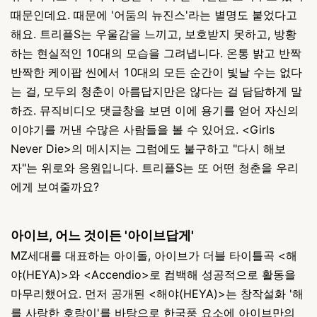
때문인데요. 때문에 '어둠의 뉴진스'라는 별명도 붙었다고
해요. 트리플S는 우울감을 느끼고, 보호받지 못하고, 방황
하는 현실적인 10대의 모습을 그려냅니다. 온통 밝고 반짝
반짝한 케이팝 씬에서 10대의 모든 순간이 빛날 수는 없다
는 걸, 모두의 청춘이 아름답지만은 않다는 걸 담담하게 말
하죠. 뮤직비디오 댓글창을 보면 이에 용기를 얻어 자신의
이야기를 꺼낸 수많은 사람들을 볼 수 있어요. <Girls
Never Die>의 메시지는 그럼에도 불구하고 "다시 해보
자"는 위로와 응원입니다. 트리플S는 또 어떤 청춘을 우리
에게 보여줄까요?
아이브, 어느 것이든 '아이브답게'
MZ세대를 대표하는 아이돌, 아이브가 더블 타이틀곡 <해
야(HEYA)>와 <Accendio>로 컴백해 성공적으로 활동을
마무리했어요. 먼저 공개된 <해야(HEYA)>는 창작설화 '해
를 사랑한 호랑이'를 바탕으로 한국풍 요소에 아이브만의