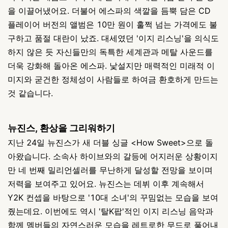
을 이끌어냈어요. 더불어 에스파의 색깔을 듬뿍 담은 CD
플레이어 버전의 앨범은 10만 원이 훌쩍 넘는 가격에도 불
구하고 품절 대란이 났죠. 대세였던 '이지 리스닝'을 의식도
하지 않은 듯 자신들만의 독특한 세계관과 메탈 사운드를
더욱 강화해 돌아온 에스파. 낯설지만 매력적인 미래적 이
미지와 굳건한 정체성이 사람들로 하여금 환호하게 만드는
것 같습니다.
뉴진스, 환상을 그리워하기
지난 24일 뉴진스가 새 더블 싱글 <How Sweet>으로 돌
아왔습니다. 소속사 하이브와의 갈등에 어지러운 상황이지
만 네 번째 밀리언셀러를 무난하게 달성할 전망을 보이며
저력을 보여주고 있어요. 뉴진스는 데뷔 이후 계속해서
Y2K 컨셉을 바탕으로 '10대 소녀'의 꾸밈없는 모습을 보여
줬는데요. 이번에도 역시 '탈K팝'적인 이지 리스닝 음악과
함께 멤버들의 자연스러운 모습을 레트로한 무드로 풀어내