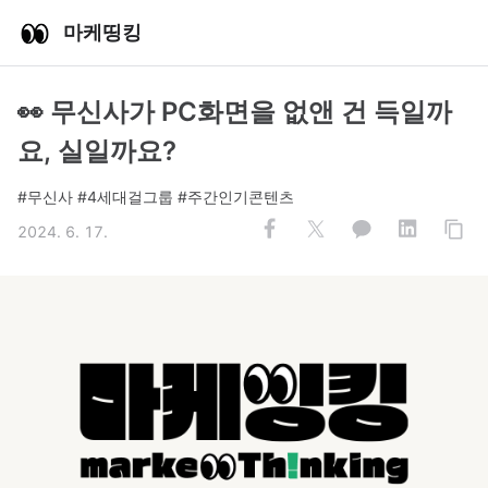
마케띵킹
👀 무신사가 PC화면을 없앤 건 득일까
요, 실일까요?
#무신사 #4세대걸그룹 #주간인기콘텐츠
2024. 6. 17.